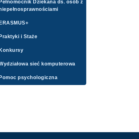
Pełnomocnik Dziekana ds. osób z
niepełnosprawnościami
ERASMUS+
Praktyki i Staże
Konkursy
Wydziałowa sieć komputerowa
Pomoc psychologiczna