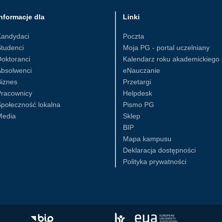
nformacje dla
Linki
Kandydaci
Poczta
tudenci
Moja PG - portal uczelniany
oktoranci
Kalendarz roku akademickiego
Absolwenci
eNauczanie
iznes
Przetargi
Pracownicy
Helpdesk
połeczność lokalna
Pismo PG
Media
Sklep
BIP
Mapa kampusu
Deklaracja dostępności
Polityka prywatności