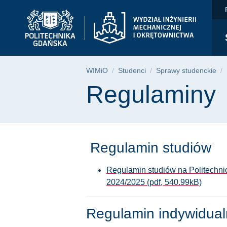
Regulaminy | WIMiO 
Przejdź
Przejdź
Przejdź
do
do
do
menu
wyszukiwarki
treści
głównego
Ścieżka nawigac
WIMiO
Studenci
Sprawy studenckie
Treść strony
Regulaminy
Regulamin studiów
Regulamin studiów na Politechn
2024/2025 (pdf, 540.99kB)
Regulamin indywidua