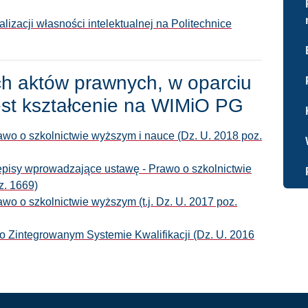
izacji własności intelektualnej na Politechnice
h aktów prawnych, w oparciu
est kształcenie na WIMiO PG
rawo o szkolnictwie wyższym i nauce (Dz. U. 2018 poz.
zepisy wprowadzające ustawę - Prawo o szkolnictwie
z. 1669)
awo o szkolnictwie wyższym (t.j. Dz. U. 2017 poz.
 o Zintegrowanym Systemie Kwalifikacji (Dz. U. 2016