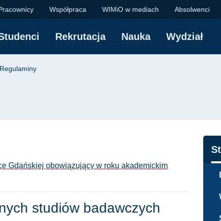
- Politechnika Gdań
Pracownicy
Współpraca
WIMiO w mediach
Absolwenci
Studenci
Rekrutacja
Nauka
Wydział
yjna
Regulaminy
N
S
ice Gdańskiej obowiązujący w roku akademickim
lnych studiów badawczych