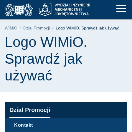
Logo WIMiO. Sprawdź
Przejdź
Przejdź
Przejdź
do
do
do
menu
wyszukiwarki
treści
głównego
Ścieżka nawigacyjna
WIMiO
Dział Promocji
Logo WIMiO. Sprawdź jak używać
Treść strony
Logo WIMiO.
Sprawdź jak
używać
Nawigacja
Dział Promocji
Kontakt