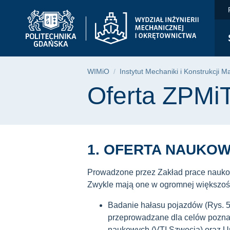
Oferta ZPMiTM | WIM
Przejdź
Przejdź
Przejdź
do
do
do
menu
wyszukiwarki
treści
głównego
Ścieżka nawigac
WIMiO
Instytut Mechaniki i Konstrukcji 
Treść strony
Oferta ZPMi
1. OFERTA NAUKO
Prowadzone przez Zakład prace nauko
Zwykle mają one w ogromnej większoś
Badanie hałasu pojazdów (Rys. 5
przeprowadzane dla celów poznaw
naukowych (VTI Szwecja) oraz Un