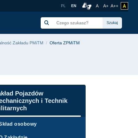
dańska
Rozmiar czcionki no
Czcionka więk
Czcionka 
A
A+
A++
zmień 
PL
EN
Połączenie z tłumacze
Szukaj
łalność Zakładu PMiTM
Oferta ZPMiTM
awigacja
akład Pojazdów
echanicznych i Technik
litarnych
Skład osobowy
O Zakładzie