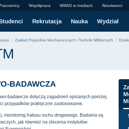
iO - Politechnika G
Pracownicy
Współpraca
WIMiO w mediach
Absolwenci
Studenci
Rekrutacja
Nauka
Wydział
yjna
Maszyn
Zakład Pojazdów Mechanicznych i Technik Militarnych
Dzia
TM
WO-BADAWCZA
N
Z
M
wo-badawcze dotyczą zagadnień opisanych poniżej.
Mi
ci przypadków praktyczne zastosowanie.
), monitoring hałasu ruchu drogowego. Badania są
czych, jak również na zlecenia instytutów
ii Europejskiej.