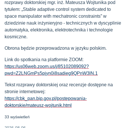
rozprawy doktorskiej
mgr. inż. Mateusza Wojtunika pod
tytułem: „Stable adaptive control system dedicated to
space manipulator with mechatronic constraints”
w
dziedzinie nauk inżynieryjno - technicznych
w dyscyplinie
automatyka, elektronika, elektrotechnika i technologie
kosmiczne.
Obrona będzie przeprowadzona w języku polskim.
Link do spotkania na platformie ZOOM:
https://us06web.zoom.us/j/85102089092?
pwd=Z2LNGmPs5pjyn0i8sadieg9QPnW3lN.1
Tekst rozprawy doktorskiej oraz recenzje dostępne na
stronie internetowej:
https://cbk_pan.bip.gov.pl/postepowania-
doktorskie/mateusz-wojtunik.html
33 wyświetleń
2026-08-06