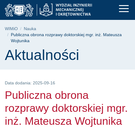
Publiczna obrona roz
Przejdź
Przejdź
Przejdź
do
do
do
menu
wyszukiwarki
treści
głównego
Ścieżka nawigacyjna
WIMiO
Nauka
Publiczna obrona rozprawy doktorskiej mgr. inż. Mateusza
Wojtunika
Treść strony
Aktualności
Data dodania: 2025-09-16
Publiczna obrona
rozprawy doktorskiej mgr.
inż. Mateusza Wojtunika