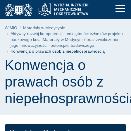
Konwencja o prawach
Przejdź
Przejdź
Przejdź
do
do
do
menu
wyszukiwarki
treści
głównego
Ścieżka nawigacyjna
WIMiO
Materiały w Medycynie
Aktywny rozwój kompetencji i umiejętności członków projektu
naukowego koła ‘Materiały w Medycynie’ oraz zwiększenie
jego innowacyjności i potencjału badawczego
Konwencja o prawach osób z niepełnosprawnością
Treść strony
Konwencja o
prawach osób z
niepełnosprawności