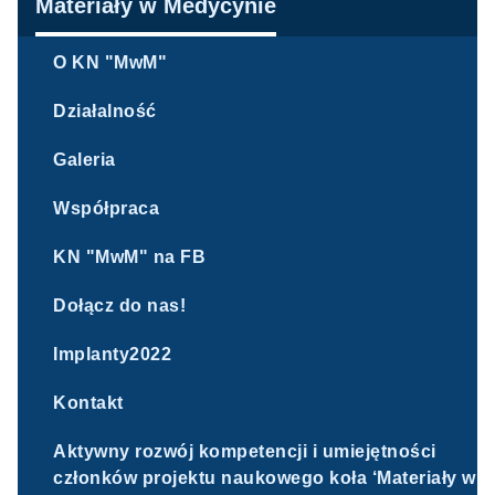
Nawigacja
Materiały w Medycynie
O KN "MwM"
Działalność
Galeria
Współpraca
KN "MwM" na FB
Dołącz do nas!
Implanty2022
Kontakt
Aktywny rozwój kompetencji i umiejętności
członków projektu naukowego koła ‘Materiały w