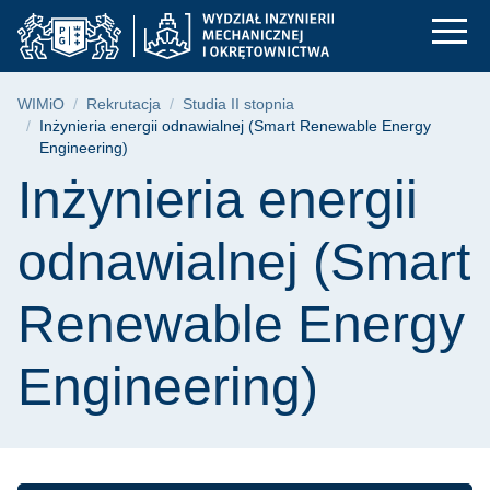
Inżynieria energii o
Przejdź
Przejdź
Przejdź
do
do
do
menu
wyszukiwarki
treści
głównego
Ścieżka nawigacyjna
WIMiO
Rekrutacja
Studia II stopnia
Inżynieria energii odnawialnej (Smart Renewable Energy
Engineering)
Treść strony
Inżynieria energii
odnawialnej (Smart
Renewable Energy
Engineering)