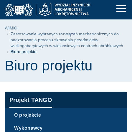
Biuro projektu | WIM
Przejdź
Przejdź
Przejdź
do
do
do
menu
wyszukiwarki
treści
głównego
Ścieżka nawigacyjna
WIMiO
Zastosowanie wybranych rozwiązań mechatronicznych do
nadzorowania procesu skrawania przedmiotów
wielkogabarytowych w wieloosiowych centrach obróbkowych
Biuro projektu
Treść strony
Biuro projektu
Nawigacja
Projekt TANGO
O projekcie
Wykonawcy