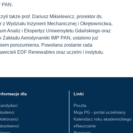
P PAN.
yli także prof. Dariusz Mikielewicz, prorektor ds.
fer z Wydziału Inżynierii Mechanicznej i Okrętownictwa,
rum Analiz i Ekspertyz Uniwersytetu Gdańskiego oraz
nik Zakładu Aerodynamiki IMP PAN, ustalono już
niem porozumienia. Powołana zostanie rada
awicieli EDF Renewables oraz uczelni i instytutu.
nformacje dla
Linki
Kandydaci
Poczta
tudenci
Moja PG - portal uczelniany
oktoranci
Kalendarz roku akademickiego
Absolwenci
eNauczanie
iznes
Przetargi