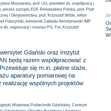
Le
wia Mrozowska, prof. UG, prorektor ds. współpracy i
, prezes zarządu EDF Renewables Polska, prof. Piotr
znej i Okrętownictwa, prof. Krzysztof Wilde, rektor
20
aweł Flaszyński, kierownik Zakładu Aerodynamiki IMP
Od
r ds. organizacji i rozwoju PG. Fot. Krzysztof
Św
W
wersytet Gdański oraz Instytut
AN będą razem współpracować z
zewiduje się m.in. płatne staże,
ażu aparatury pomiarowej na
z realizację wspólnych projektów
getyki Wiatrowej Politechniki Gdańskiej, Centrum
u Gdańskiego, Ośrodka Przepływu i Spalania