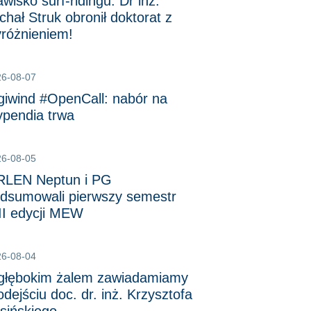
awisko surf-ridingu. Dr inż.
chał Struk obronił doktorat z
różnieniem!
26-08-07
giwind #OpenCall: nabór na
ypendia trwa
26-08-05
LEN Neptun i PG
dsumowali pierwszy semestr
II edycji MEW
26-08-04
głębokim żalem zawiadamiamy
odejściu doc. dr. inż. Krzysztofa