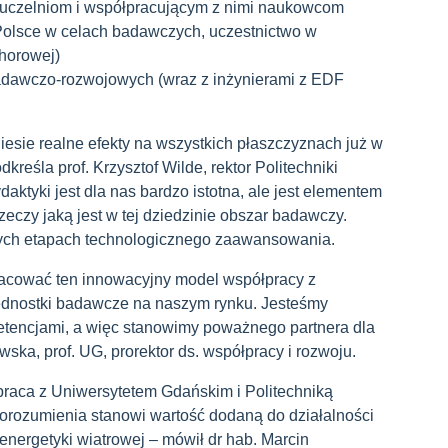
 uczelniom i współpracującym z nimi naukowcom
 Polsce w celach badawczych, uczestnictwo w
shorowej)
badawczo-rozwojowych (wraz z inżynierami z EDF
iesie realne efekty na wszystkich płaszczyznach już w
kreśla prof. Krzysztof Wilde, rektor Politechniki
aktyki jest dla nas bardzo istotna, ale jest elementem
eczy jaką jest w tej dziedzinie obszar badawczy.
ych etapach technologicznego zaawansowania.
racować ten innowacyjny model współpracy z
jednostki badawcze na naszym rynku. Jesteśmy
mpetencjami, a więc stanowimy poważnego partnera dla
ka, prof. UG, prorektor ds. współpracy i rozwoju.
raca z Uniwersytetem Gdańskim i Politechniką
rozumienia stanowi wartość dodaną do działalności
energetyki wiatrowej – mówił dr hab. Marcin