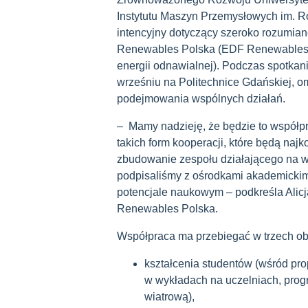
Instytutu Maszyn Przemysłowych im. R
intencyjny dotyczący szeroko rozumia
Renewables Polska (EDF Renewables je
energii odnawialnej). Podczas spotkan
wrześniu na Politechnice Gdańskiej, o
podejmowania wspólnych działań.
– Mamy nadzieję, że będzie to współpr
takich form kooperacji, które będą najk
zbudowanie zespołu działającego na wie
podpisaliśmy z ośrodkami akademickimi
potencjale naukowym – podkreśla Alic
Renewables Polska.
Współpraca ma przebiegać w trzech ob
kształcenia studentów (wśród prop
w wykładach na uczelniach, prog
wiatrową),