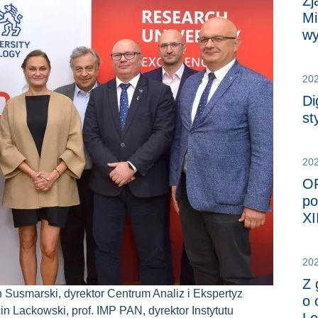
Zj
Mi
wy
20
Di
st
20
OR
po
XI
20
Z 
n Susmarski, dyrektor Centrum Analiz i Ekspertyz
o 
n Lackowski, prof. IMP PAN, dyrektor Instytutu