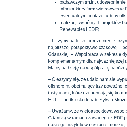
badawczym (m.in. udostępnienie
infrastruktury farm wiatrowych w
ewentualnym pilotażu turbiny off
realizacji wspólnych projektów 
Renewables i EDF).
– Liczymy na to, że porozumienie przyn
najbliższej perspektywie czasowej – pod
Gdańskiej. – Współpraca w zakresie dyd
komplementarnym dla najważniejszej rz
Mamy nadzieję na współpracę na różn
– Cieszymy się, że udało nam się wyp
offshore’m, obejmujący trzy poważne 
instytutami, które uzupełniają się ko
EDF – podkreśla dr hab. Sylwia Mrozows
– Uważamy, że wieloaspektowa współp
Gdańską w ramach zawartego z EDF po
naszego Instytutu w obszarze morskiej 