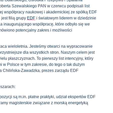
oberta Szewalskiego PAN w czerwcu podpisali list
nej współpracy naukowej i akademickiej ze spółką EDF
st filią grupy
EDF
i światowym liderem w dziedzinie
ia inaugurującego współpracę, które odbyło się we
mówiono potencjalny zakres i możliwości
aca wieloletnia. Jesteśmy otwarci na wypracowanie
orzystniejsze dla wszystkich stron. Naszym celem jest
lu płaszczyznach. To pierwszy list intencyjny, który
 w Polsce w tym zakresie, do tego o tak dużym
ja Chilińska-Zawadzka, prezes zarządu EDF
szarach:
ozycji są m.in. płatne praktyki, udział ekspertów EDF
ramy magisterskie związane z morską energetyką