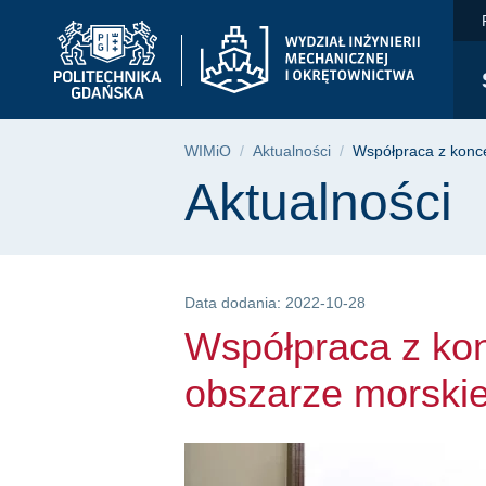
Współpraca z koncer
Przejdź
Przejdź
Przejdź
do
do
do
menu
wyszukiwarki
treści
głównego
Ścieżka nawigac
WIMiO
Aktualności
Współpraca z konc
Treść strony
Aktualności
Data dodania: 2022-10-28
Współpraca z k
obszarze morskie