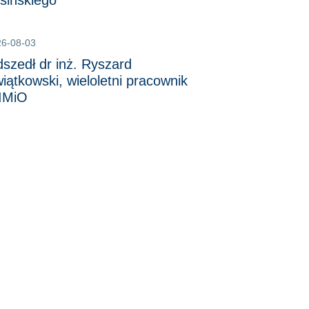
sińskiego
26-08-03
szedł dr inż. Ryszard
iątkowski, wieloletni pracownik
IMiO