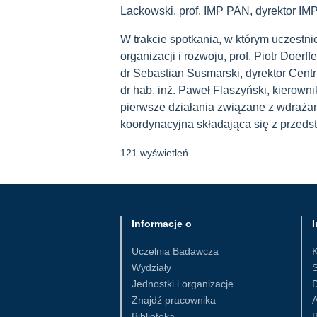
Lackowski, prof. IMP PAN, dyrektor IM
W trakcie spotkania, w którym uczestnicz
organizacji i rozwoju, prof. Piotr Doerf
dr Sebastian Susmarski, dyrektor Cent
dr hab. inż. Paweł Flaszyński, kierow
pierwsze działania związane z wdraża
koordynacyjna składająca się z przedst
121 wyświetleń
Informacje o
I
Uczelnia Badawcza
Wydziały
S
Jednostki i organizacje
D
Znajdź pracownika
Biblioteka
B