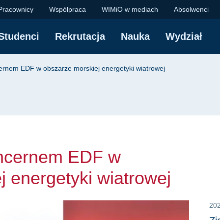
nem EDF w obszarze m
Pracownicy
Współpraca
WIMiO w mediach
Absolwenci
Studenci
Rekrutacja
Nauka
Wydział
yjna
ernem EDF w obszarze morskiej energetyki wiatrowej
oncernem EDF w
j energetyki wiatrowej
20