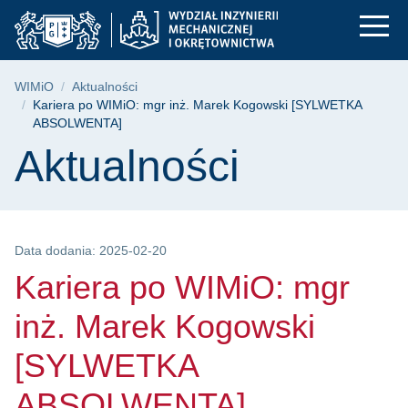
Kariera po WIMiO: 
Przejdź
Przejdź
Przejdź
do
do
do
menu
wyszukiwarki
treści
głównego
Ścieżka nawigacyjna
WIMiO
Aktualności
Kariera po WIMiO: mgr inż. Marek Kogowski [SYLWETKA
ABSOLWENTA]
Treść strony
Aktualności
Data dodania: 2025-02-20
Kariera po WIMiO: mgr
inż. Marek Kogowski
[SYLWETKA
ABSOLWENTA]