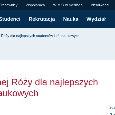
óży dla najlepszych 
Pracownicy
Współpraca
WIMiO w mediach
Absolwenci
Studenci
Rekrutacja
Nauka
Wydział
yjna
Róży dla najlepszych studentów i kół naukowych
j Róży dla najlepszych
naukowych
20