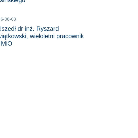
sińskiego
26-08-03
szedł dr inż. Ryszard
iątkowski, wieloletni pracownik
IMiO