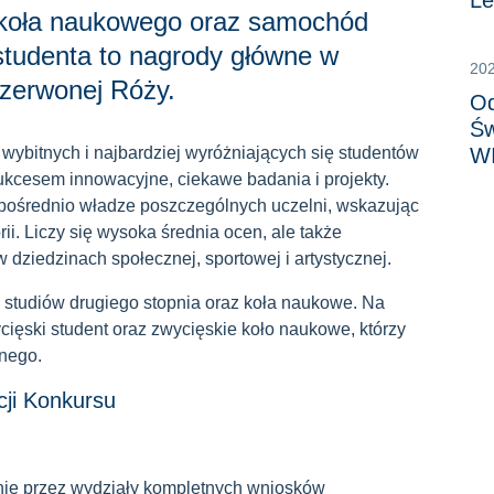
Le
o koła naukowego oraz samochód
studenta to nagrody główne w
20
Czerwonej Róży.
Od
Św
 wybitnych i najbardziej wyróżniających się studentów
W
sukcesem innowacyjne, ciekawe badania i projekty.
pośrednio władze poszczególnych uczelni, wskazując
i. Liczy się wysoka średnia ocen, ale także
dziedzinach społecznej, sportowej i artystycznej.
 studiów drugiego stopnia oraz koła naukowe. Na
cięski student oraz zwycięskie koło naukowe, którzy
anego.
ji Konkursu
anie przez wydziały kompletnych wniosków