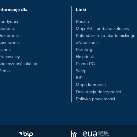
nformacje dla
Linki
Kandydaci
Poczta
tudenci
Moja PG - portal uczelniany
oktoranci
Kalendarz roku akademickiego
Absolwenci
eNauczanie
iznes
Przetargi
Pracownicy
Helpdesk
połeczność lokalna
Pismo PG
Media
Sklep
BIP
Mapa kampusu
Deklaracja dostępności
Polityka prywatności