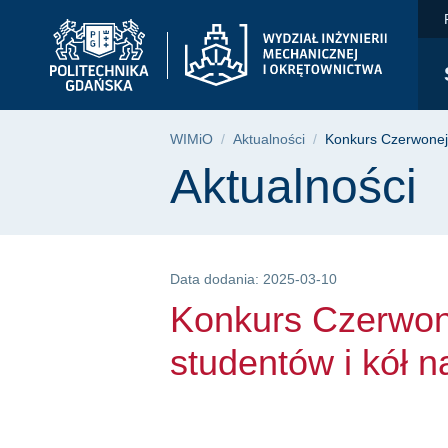
Konkurs Czerwonej R
Przejdź
Przejdź
Przejdź
do
do
do
menu
wyszukiwarki
treści
głównego
Ścieżka nawigac
WIMiO
Aktualności
Konkurs Czerwonej 
Treść strony
Aktualności
Data dodania: 2025-03-10
Konkurs Czerwone
studentów i kół 