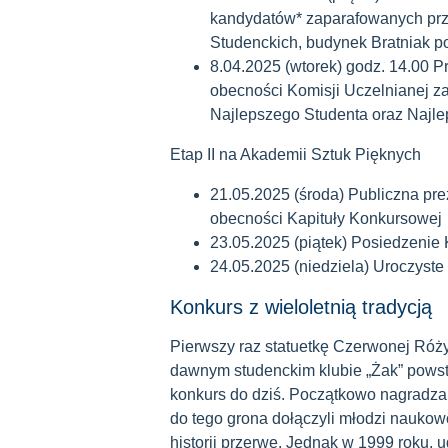
kandydatów* zaparafowanych prz
Studenckich, budynek Bratniak p
8.04.2025 (wtorek) godz. 14.00 
obecności Komisji Uczelnianej 
Najlepszego Studenta oraz Naj
Etap II na Akademii Sztuk Pięknych
21.05.2025 (środa) Publiczna pr
obecności Kapituły Konkursowej
23.05.2025 (piątek) Posiedzenie
24.05.2025 (niedziela) Uroczyst
Konkurs z wieloletnią tradycją
Pierwszy raz statuetkę Czerwonej Ró
dawnym studenckim klubie „Żak” powst
konkurs do dziś. Początkowo nagradzan
do tego grona dołączyli młodzi naukow
historii przerwę. Jednak w 1999 roku,