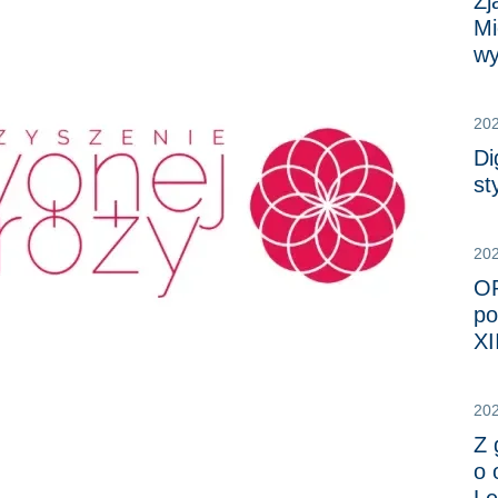
Zj
Mi
wy
20
Di
st
20
OR
po
XI
20
Z 
o 