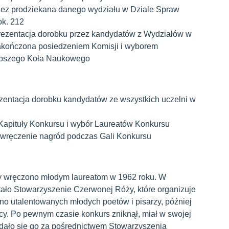
ez prodziekana danego wydziału w Dziale Spraw
ok. 212
Prezentacja dorobku przez kandydatów z Wydziałów w
zakończona posiedzeniem Komisji i wyborem
lepszego Koła Naukowego
ezentacja dorobku kandydatów ze wszystkich uczelni w
 Kapituły Konkursu i wybór Laureatów Konkursu
e wręczenie nagród podczas Gali Konkursu
ży wręczono młodym laureatom w 1962 roku. W
ało Stowarzyszenie Czerwonej Róży, które organizuje
o utalentowanych młodych poetów i pisarzy, później
cy. Po pewnym czasie konkurs zniknął, miał w swojej
 udało się go za pośrednictwem Stowarzyszenia