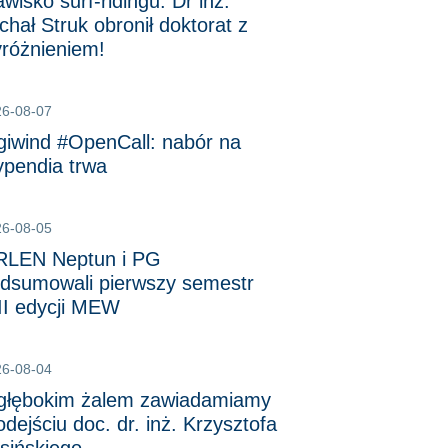
awisko surf-ridingu. Dr inż.
chał Struk obronił doktorat z
różnieniem!
26-08-07
giwind #OpenCall: nabór na
ypendia trwa
26-08-05
LEN Neptun i PG
dsumowali pierwszy semestr
II edycji MEW
26-08-04
głębokim żalem zawiadamiamy
odejściu doc. dr. inż. Krzysztofa