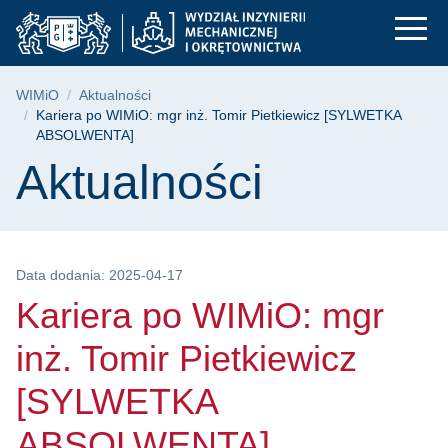
Kariera po WIMiO: m
Przejdź
Przejdź
Przejdź
do
do
do
menu
wyszukiwarki
treści
głównego
Ścieżka nawigacyjna
WIMiO
Aktualności
Kariera po WIMiO: mgr inż. Tomir Pietkiewicz [SYLWETKA
ABSOLWENTA]
Treść strony
Aktualności
Data dodania: 2025-04-17
Kariera po WIMiO: mgr
inż. Tomir Pietkiewicz
[SYLWETKA
ABSOLWENTA]