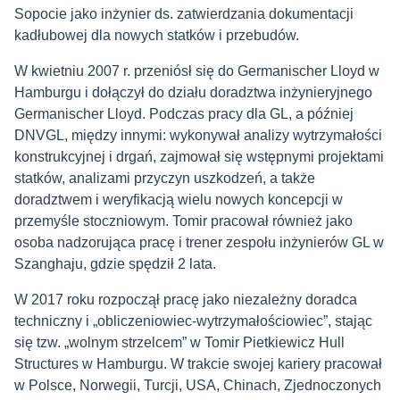
Sopocie jako inżynier ds. zatwierdzania dokumentacji
kadłubowej dla nowych statków i przebudów.
W kwietniu 2007 r. przeniósł się do Germanischer Lloyd w
Hamburgu i dołączył do działu doradztwa inżynieryjnego
Germanischer Lloyd. Podczas pracy dla GL, a później
DNVGL, między innymi: wykonywał analizy wytrzymałości
konstrukcyjnej i drgań, zajmował się wstępnymi projektami
statków, analizami przyczyn uszkodzeń, a także
doradztwem i weryfikacją wielu nowych koncepcji w
przemyśle stoczniowym. Tomir pracował również jako
osoba nadzorująca pracę i trener zespołu inżynierów GL w
Szanghaju, gdzie spędził 2 lata.
W 2017 roku rozpoczął pracę jako niezależny doradca
techniczny i „obliczeniowiec-wytrzymałościowiec”, stając
się tzw. „wolnym strzelcem” w Tomir Pietkiewicz Hull
Structures w Hamburgu. W trakcie swojej kariery pracował
w Polsce, Norwegii, Turcji, USA, Chinach, Zjednoczonych