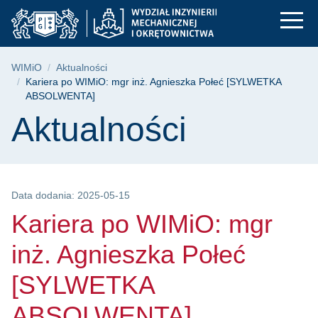
Kariera po WIMiO: 
Przejdź
Przejdź
Przejdź
do
do
do
menu
wyszukiwarki
treści
głównego
Ścieżka nawigacyjna
WIMiO
Aktualności
Kariera po WIMiO: mgr inż. Agnieszka Połeć [SYLWETKA
ABSOLWENTA]
Treść strony
Aktualności
Data dodania: 2025-05-15
Kariera po WIMiO: mgr
inż. Agnieszka Połeć
[SYLWETKA
ABSOLWENTA]