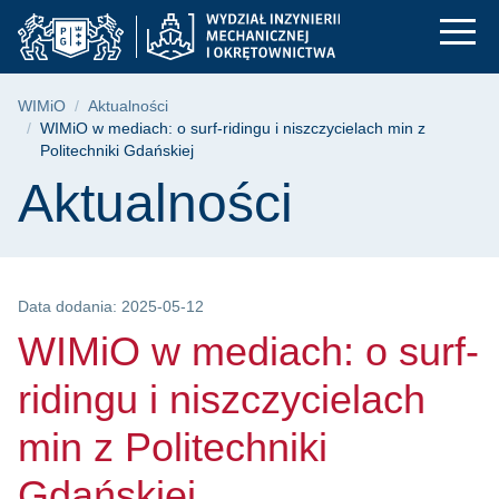
WIMiO w mediach: o s
Przejdź
Przejdź
Przejdź
do
do
do
menu
wyszukiwarki
treści
głównego
Ścieżka nawigacyjna
WIMiO
Aktualności
WIMiO w mediach: o surf-ridingu i niszczycielach min z
Politechniki Gdańskiej
Treść strony
Aktualności
Data dodania: 2025-05-12
WIMiO w mediach: o surf-
ridingu i niszczycielach
min z Politechniki
Gdańskiej