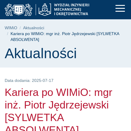
Kariera po WIMiO: m
Przejdź
Przejdź
Przejdź
do
do
do
menu
wyszukiwarki
treści
głównego
Ścieżka nawigacyjna
WIMiO
Aktualności
Kariera po WIMiO: mgr inż. Piotr Jędrzejewski [SYLWETKA
ABSOLWENTA]
Treść strony
Aktualności
Data dodania: 2025-07-17
Kariera po WIMiO: mgr
inż. Piotr Jędrzejewski
[SYLWETKA
ABSOLWENTA]