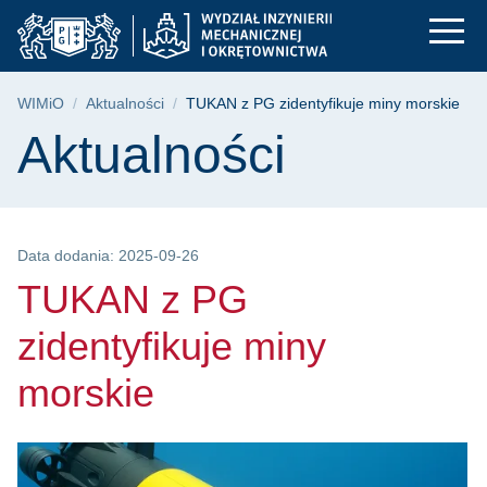
TUKAN z PG zidentyf
Przejdź
Przejdź
Przejdź
do
do
do
menu
wyszukiwarki
treści
głównego
Ścieżka nawigacyjna
WIMiO
Aktualności
TUKAN z PG zidentyfikuje miny morskie
Treść strony
Aktualności
Data dodania: 2025-09-26
TUKAN z PG
zidentyfikuje miny
morskie