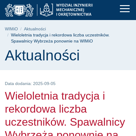
Wieloletnia tradycj
Przejdź
Przejdź
Przejdź
do
do
do
menu
wyszukiwarki
treści
głównego
Ścieżka nawigacyjna
WIMiO
Aktualności
Wieloletnia tradycja i rekordowa liczba uczestników.
Spawalnicy Wybrzeża ponownie na WIMiO
Treść strony
Aktualności
Data dodania: 2025-09-05
Wieloletnia tradycja i
rekordowa liczba
uczestników. Spawalnicy
Wybrzeża ponownie na