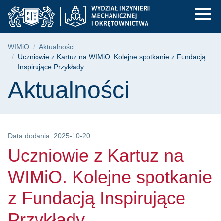
Uczniowie z Kartuz n
Przejdź
Przejdź
Przejdź
do
do
do
menu
wyszukiwarki
treści
głównego
Ścieżka nawigacyjna
WIMiO
Aktualności
Uczniowie z Kartuz na WIMiO. Kolejne spotkanie z Fundacją
Inspirujące Przykłady
Treść strony
Aktualności
Data dodania: 2025-10-20
Uczniowie z Kartuz na
WIMiO. Kolejne spotkanie
z Fundacją Inspirujące
Przykłady