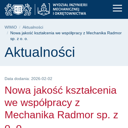
Nowa jakość kształc
Przejdź
Przejdź
Przejdź
do
do
do
menu
wyszukiwarki
treści
głównego
Ścieżka nawigacyjna
WIMiO
Aktualności
Nowa jakość kształcenia we współpracy z Mechanika Radmor
sp. z o. o.
Treść strony
Aktualności
Data dodania: 2026-02-02
Nowa jakość kształcenia
we współpracy z
Mechanika Radmor sp. z
o. o.