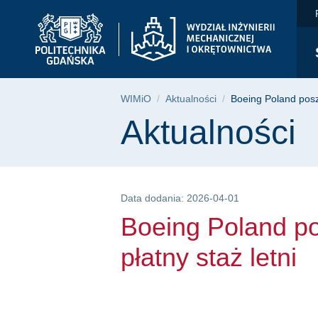
Boeing Poland poszuk
Przejdź
Przejdź
Przejdź
do
do
do
menu
wyszukiwarki
treści
głównego
Ścieżka nawigac
WIMiO
Aktualności
Boeing Poland posz
Treść strony
Aktualności
Data dodania: 2026-04-01
Boeing Poland p
płatny staż letni