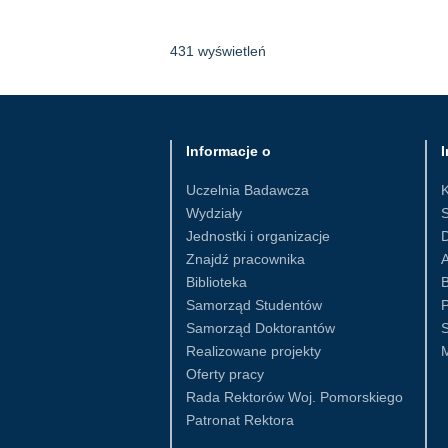
431 wyświetleń
Informacje o
I
Uczelnia Badawcza
Wydziały
S
Jednostki i organizacje
D
Znajdź pracownika
Biblioteka
B
Samorząd Studentów
Samorząd Doktorantów
S
Realizowane projekty
Oferty pracy
Rada Rektorów Woj. Pomorskiego
Patronat Rektora