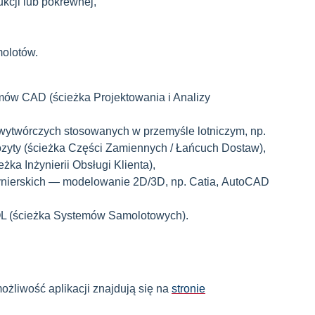
ukcji lub pokrewnej,
molotów.
emów CAD (ścieżka Projektowania i Analizy
ytwórczych stosowanych w przemyśle lotniczym, np.
ozyty (ścieżka Części Zamiennych / Łańcuch Dostaw),
żka Inżynierii Obsługi Klienta),
ynierskich — modelowanie 2D/3D, np. Catia, AutoCAD
L (ścieżka Systemów Samolotowych).
możliwość aplikacji znajdują się na
stronie