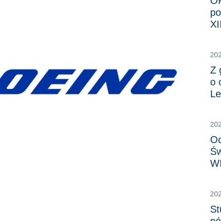
OR
po
XI
20
Z 
o 
Le
20
Od
Św
W
20
St