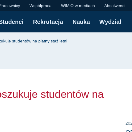
uje studentów na pła
Pracownicy
Współpraca
WIMiO w mediach
Absolwenci
Studenci
Rekrutacja
Nauka
Wydział
yjna
ukuje studentów na płatny staż letni
oszukuje studentów na
20