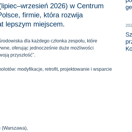
pó
 (lipiec–wrzesień 2026) w Centrum
ge
lsce, firmie, która rozwija
at lepszym miejscem.
20
Sz
rodowiska dla każdego członka zespołu, które
pr
zywne, oferując jednocześnie duże możliwości
Ko
oją przyszłość".
olotów: modyfikacje, retrofit, projektowanie i wsparcie
i (Warszawa),