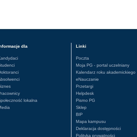
nformacje dla
Linki
Kandydaci
Poczta
tudenci
Moja PG - portal uczelniany
oktoranci
Kalendarz roku akademickiego
Absolwenci
eNauczanie
iznes
Przetargi
Pracownicy
Helpdesk
połeczność lokalna
Pismo PG
Media
Sklep
BIP
Mapa kampusu
Deklaracja dostępności
Polityka prywatności