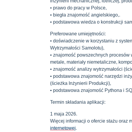
inżynierii mechanicznej, lotniczej, prod
• prawo do pracy w Polsce,
• biegła znajomość angielskiego,.
• podstawowa wiedza o konstrukcji sa
Preferowane umiejętności:
• doświadczenie w korzystaniu z syst
Wytrzymałości Samolotu),
• znajomość powszechnych procesów w
metale, materiały niemetaliczne, komp
• znajomość analizy wytrzymałości (ście
• podstawowa znajomość narzędzi inż
(ścieżka Inżynierii Produkcji),
• podstawowa znajomość Pythona i SQ
Termin składania aplikacji:
1 maja 2026.
Więcej informacji o ofercie stażu oraz 
internetowej
.