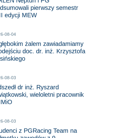
LEN Neptun i PG
dsumowali pierwszy semestr
II edycji MEW
26-08-04
głębokim żalem zawiadamiamy
odejściu doc. dr. inż. Krzysztofa
sińskiego
26-08-03
szedł dr inż. Ryszard
iątkowski, wieloletni pracownik
IMiO
26-08-03
udenci z PGRacing Team na