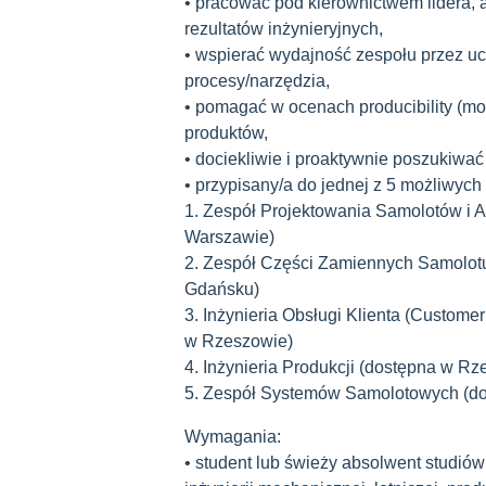
• pracować pod kierownictwem lidera,
rezultatów inżynieryjnych,
• wspierać wydajność zespołu przez u
procesy/narzędzia,
• pomagać w ocenach producibility (mo
produktów,
• dociekliwie i proaktywnie poszukiwać
• przypisany/a do jednej z 5 możliwych
1. Zespół Projektowania Samolotów i 
Warszawie)
2. Zespół Części Zamiennych Samolot
Gdańsku)
3. Inżynieria Obsługi Klienta (Custome
w Rzeszowie)
4. Inżynieria Produkcji (dostępna w R
5. Zespół Systemów Samolotowych (d
Wymagania:
• student lub świeży absolwent studiów