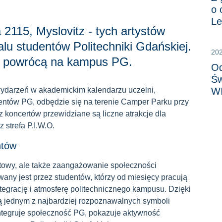
o 
Le
 2115, Myslovitz - tych artystów
lu studentów Politechniki Gdańskiej.
20
ja powrócą na kampus PG.
Od
Św
wydarzeń w akademickim kalendarzu uczelni,
W
ntów PG, odbędzie się na terenie Camper Parku przy
koncertów przewidziane są liczne atrakcje dla
 strefa P.I.W.O.
ntów
ertowy, ale także zaangażowanie społeczności
any jest przez studentów, którzy od miesięcy pracują
egrację i atmosferę politechnicznego kampusu. Dzięki
ą jednym z najbardziej rozpoznawalnych symboli
ntegruje społeczność PG, pokazuje aktywność