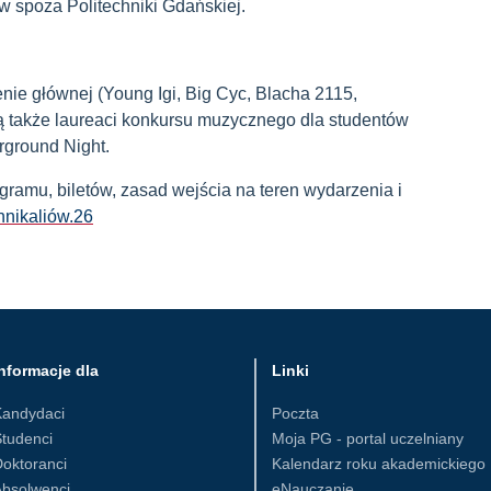
w spoza Politechniki Gdańskiej.
enie głównej (Young Igi, Big Cyc, Blacha 2115,
ią także laureaci konkursu muzycznego dla studentów
erground Night.
ramu, biletów, zasad wejścia na teren wydarzenia i
hnikaliów.26
nformacje dla
Linki
Kandydaci
Poczta
tudenci
Moja PG - portal uczelniany
oktoranci
Kalendarz roku akademickiego
Absolwenci
eNauczanie