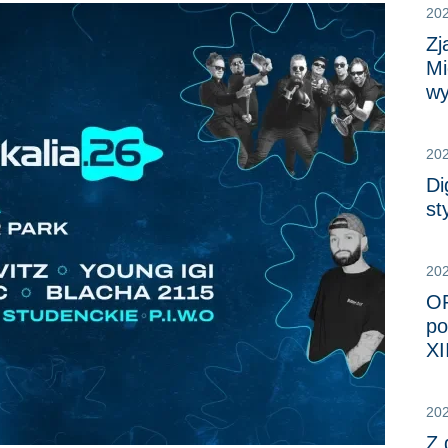
20
Zj
Mi
wy
20
Di
st
20
OR
po
XI
20
Z 