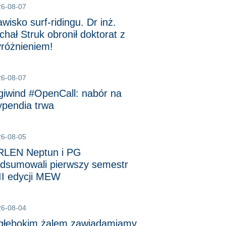
26-08-07
awisko surf-ridingu. Dr inż.
chał Struk obronił doktorat z
różnieniem!
26-08-07
giwind #OpenCall: nabór na
ypendia trwa
26-08-05
LEN Neptun i PG
dsumowali pierwszy semestr
II edycji MEW
26-08-04
głębokim żalem zawiadamiamy