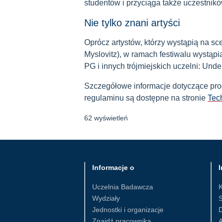
studentów i przyciąga także uczestnikó
Nie tylko znani artyści
Oprócz artystów, którzy wystąpią na sc
Myslovitz), w ramach festiwalu wystąp
PG i innych trójmiejskich uczelni: Und
Szczegółowe informacje dotyczące prog
regulaminu są dostępne na stronie
Tec
62 wyświetleń
Informacje o
I
Uczelnia Badawcza
Wydziały
S
Jednostki i organizacje
D
Znajdź pracownika