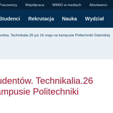
ntów. Technikalia.26
Pracownicy
Współpraca
WIMiO w mediach
Absolwenci
Studenci
Rekrutacja
Nauka
Wydział
yjna
entów. Technikalia.26 już 16 maja na kampusie Politechniki Gdańskiej
udentów. Technikalia.26
ampusie Politechniki