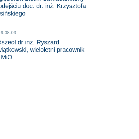
odejściu doc. dr. inż. Krzysztofa
sińskiego
26-08-03
szedł dr inż. Ryszard
iątkowski, wieloletni pracownik
IMiO