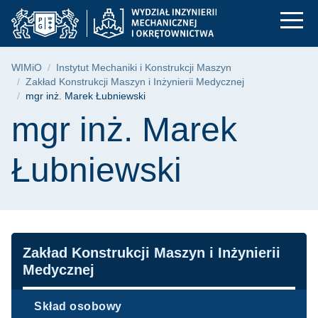
mgr inż. Marek Łubn
Przejdź
Przejdź
Przejdź
do
do
do
menu
wyszukiwarki
treści
głównego
Ścieżka nawigacyjna
WIMiO
Instytut Mechaniki i Konstrukcji Maszyn
Zakład Konstrukcji Maszyn i Inżynierii Medycznej
mgr inż. Marek Łubniewski
Treść strony
mgr inż. Marek
Łubniewski
Nawigacja
Zakład Konstrukcji Maszyn i Inżynierii
Medycznej
Skład osobowy