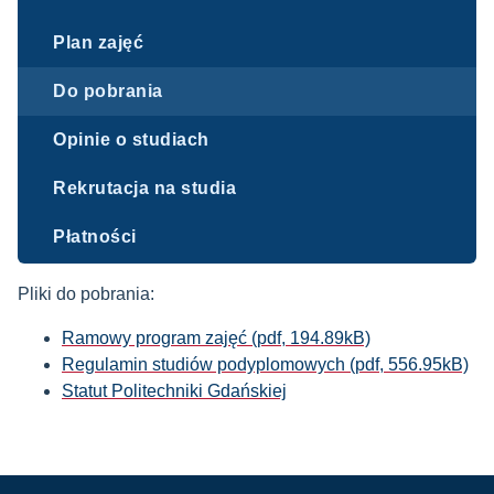
Plan zajęć
Do pobrania
Opinie o studiach
Rekrutacja na studia
Płatności
Pliki do pobrania:
Ramowy program zajęć (pdf, 194.89kB)
Regulamin studiów podyplomowych (pdf, 556.95kB)
Statut Politechniki Gdańskiej