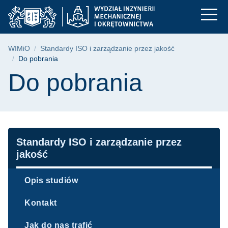
Do pobrania | WIMiO
Przejdź
Przejdź
Przejdź
do
do
do
menu
wyszukiwarki
treści
głównego
Ścieżka nawigacyjna
WIMiO
Standardy ISO i zarządzanie przez jakość
Do pobrania
Treść strony
Do pobrania
Nawigacja
Standardy ISO i zarządzanie przez
jakość
Opis studiów
Kontakt
Jak do nas trafić