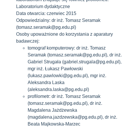
Laboratorium dydaktyczne
Data otwarcia: czerwiec 2015
Odpowiedzialny: dr inż. Tomasz Seramak
(tomasz.seramak@pg.edu.pl)
Osoby upoważnione do korzystania z aparatury
badawczej:
tomograf komputerowy: dr inż. Tomasz
Seramak (tomasz.seramak@pg.edu.pl), dr inż.
Gabriel Strugała (gabriel.strugala@pg.edu.pl),
mgr inż. Łukasz Pawłowski
(lukasz.pawlowki@pg.edu.pl), mgr inż.
Aleksandra Laska
(aleksandra.laska@pg.edu.pl)
profilometr: dr inż. Tomasz Seramak
(tomasz.seramak@pg.edu.pl), dr inż.
Magdalena Jażdżewska
(magdalena.jazdzewska@pg.edu.pl), dr inż.
Beata Majkowska-Marzec