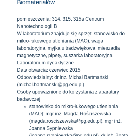
Biomateriałów
pomieszczenia: 314, 315, 315a Centrum
Nanotechnologii B
W laboratorium znajduje się sprzęt: stanowisko do
mikro-łukowego utleniania (MAO), waga
laboratoryjna, myjka ultradźwiękowa, mieszadła
magnetyczne, pipety, suszarka laboratoryjna.
Laboratorium dydaktyczne
Data otwarcia: czerwiec 2015
Odpowiedzialny: dr inż. Michał Bartmański
(michal.bartmanski@pg.edu.pl)
Osoby upoważnione do korzystania z aparatury
badawczej:
stanowisko do mikro-łukowego utleniania
(MAO): mgr inż. Magda Rościszewska
(magda.rosciszewska@pg.edu.pl), mgr inż.
Joanna Sypniewska
(joanna.sypniewska@pg.edu.pl), dr inż. Beata