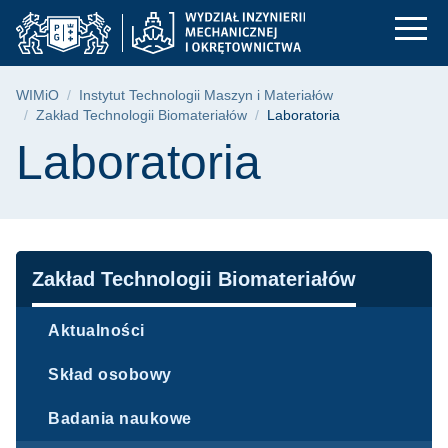
Laboratoria | WIMiO 
Przejdź
Przejdź
Przejdź
do
do
do
menu
wyszukiwarki
treści
głównego
Ścieżka nawigacyjna
WIMiO
Instytut Technologii Maszyn i Materiałów
Zakład Technologii Biomateriałów
Laboratoria
Treść strony
Laboratoria
Nawigacja
Zakład Technologii Biomateriałów
Aktualności
Skład osobowy
Badania naukowe