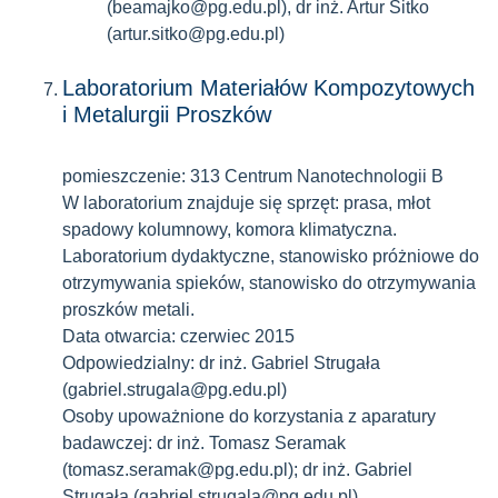
(beamajko@pg.edu.pl), dr inż. Artur Sitko
(artur.sitko@pg.edu.pl)
Laboratorium Materiałów Kompozytowych
i Metalurgii Proszków
pomieszczenie: 313 Centrum Nanotechnologii B
W laboratorium znajduje się sprzęt: prasa, młot
spadowy kolumnowy, komora klimatyczna.
Laboratorium dydaktyczne, stanowisko próżniowe do
otrzymywania spieków, stanowisko do otrzymywania
proszków metali.
Data otwarcia: czerwiec 2015
Odpowiedzialny: dr inż. Gabriel Strugała
(gabriel.strugala@pg.edu.pl)
Osoby upoważnione do korzystania z aparatury
badawczej: dr inż. Tomasz Seramak
(tomasz.seramak@pg.edu.pl); dr inż. Gabriel
Strugała (gabriel.strugala@pg.edu.pl)