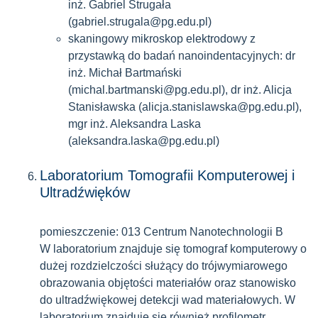
inż. Gabriel Strugała
(gabriel.strugala@pg.edu.pl)
skaningowy mikroskop elektrodowy z
przystawką do badań nanoindentacyjnych: dr
inż. Michał Bartmański
(michal.bartmanski@pg.edu.pl), dr inż. Alicja
Stanisławska (alicja.stanislawska@pg.edu.pl),
mgr inż. Aleksandra Laska
(aleksandra.laska@pg.edu.pl)
Laboratorium Tomografii Komputerowej i
Ultradźwięków
pomieszczenie: 013 Centrum Nanotechnologii B
W laboratorium znajduje się tomograf komputerowy o
dużej rozdzielczości służący do trójwymiarowego
obrazowania objętości materiałów oraz stanowisko
do ultradźwiękowej detekcji wad materiałowych. W
laboratorium znajduje się również profilometr.