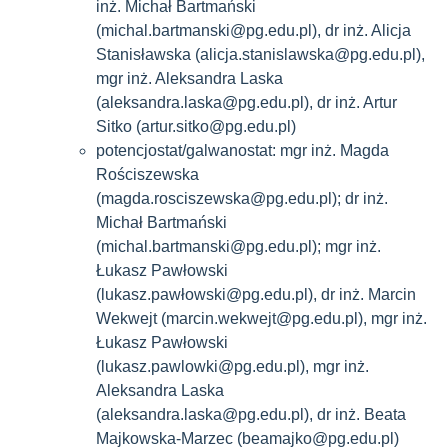
inż. Michał Bartmański
(michal.bartmanski@pg.edu.pl), dr inż. Alicja
Stanisławska (alicja.stanislawska@pg.edu.pl),
mgr inż. Aleksandra Laska
(aleksandra.laska@pg.edu.pl), dr inż. Artur
Sitko (artur.sitko@pg.edu.pl)
potencjostat/galwanostat: mgr inż. Magda
Rościszewska
(magda.rosciszewska@pg.edu.pl); dr inż.
Michał Bartmański
(michal.bartmanski@pg.edu.pl); mgr inż.
Łukasz Pawłowski
(lukasz.pawłowski@pg.edu.pl), dr inż. Marcin
Wekwejt (marcin.wekwejt@pg.edu.pl), mgr inż.
Łukasz Pawłowski
(lukasz.pawlowki@pg.edu.pl), mgr inż.
Aleksandra Laska
(aleksandra.laska@pg.edu.pl), dr inż. Beata
Majkowska-Marzec (beamajko@pg.edu.pl)