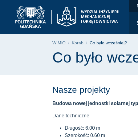
Co było wcześniej? 
Przejdź
Przejdź
Przejdź
do
do
do
menu
wyszukiwarki
treści
głównego
Ścieżka nawigac
WIMiO
Korab
Co było wcześniej?
Treść strony
Co było wcze
Nasze projekty
Budowa nowej jednostki solarnej ty
Dane techniczne:
Długość: 6.00 m
Szerokość: 0.60 m