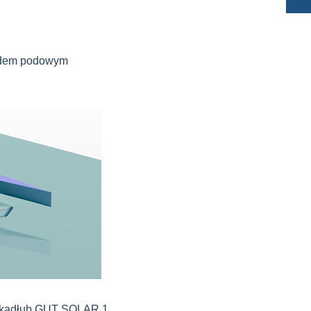
pędem podowym
t kadłub GUT SOLAR 1.