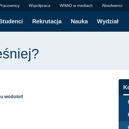
| WIMiO - Politechni
Pracownicy
Współpraca
WIMiO w mediach
Absolwenci
Studenci
Rekrutacja
Nauka
Wydział
yjna
śniej?
N
K
pu wodolot!