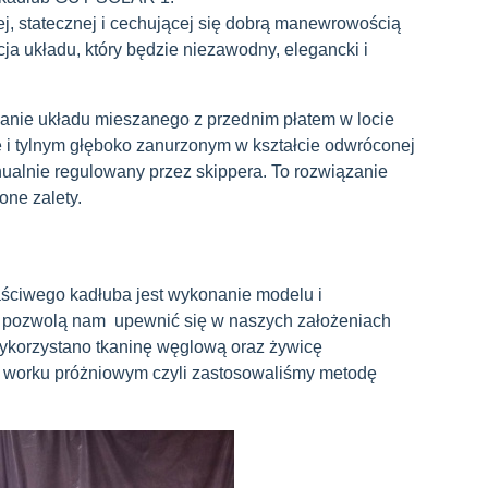
ej, statecznej i cechującej się dobrą manewrowością
kcja układu, który będzie niezawodny, elegancki i
anie układu mieszanego z przednim płatem w locie
i tylnym głęboko zanurzonym w kształcie odwróconej
anualnie regulowany przez skippera. To rozwiązanie
one zalety.
ściwego kadłuba jest wykonanie modelu i
 pozwolą nam upewnić się w naszych założeniach
ykorzystano tkaninę węglową oraz żywicę
 worku próżniowym czyli zastosowaliśmy metodę