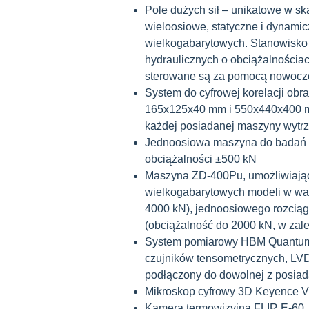
Pole dużych sił – unikatowe w sk
wieloosiowe, statyczne i dynami
wielkogabarytowych. Stanowisko
hydraulicznych o obciążalnościa
sterowane są za pomocą nowocz
System do cyfrowej korelacji ob
165x125x40 mm i 550x440x400 mm
każdej posiadanej maszyny wytrzy
Jednoosiowa maszyna do badań s
obciążalności ±500 kN
Maszyna ZD-400Pu, umożliwiając
wielkogabarytowych modeli w wa
4000 kN), jednoosiowego rozciąg
(obciążalność do 2000 kN, w zal
System pomiarowy HBM QuantumX 
czujników tensometrycznych, LVDT
podłączony do dowolnej z posia
Mikroskop cyfrowy 3D Keyence 
Kamera termowizyjna FLIR E-60