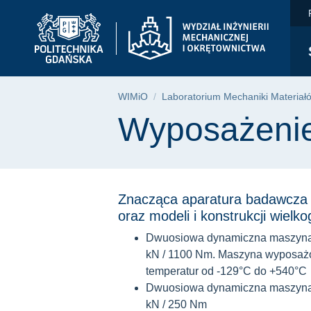
Wyposażenie | WIMiO
Przejdź
Przejdź
Przejdź
do
do
do
menu
wyszukiwarki
treści
głównego
Ścieżka nawigac
WIMiO
Laboratorium Mechaniki Materiałów
Treść strony
Wyposażeni
Znacząca aparatura badawcza 
oraz modeli i konstrukcji wiel
Dwuosiowa dynamiczna maszyna 
kN / 1100 Nm. Maszyna wyposażo
temperatur od -129°C do +540°C
Dwuosiowa dynamiczna maszyna o
kN / 250 Nm