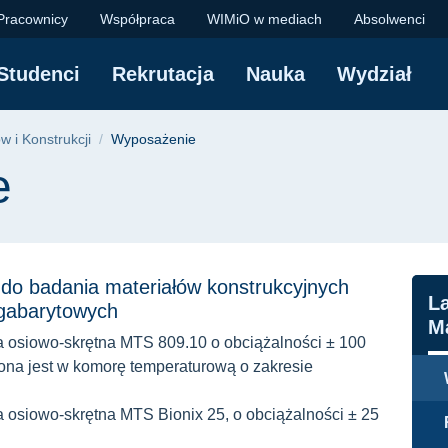
 - Politechnika Gda
Pracownicy
Współpraca
WIMiO w mediach
Absolwenci
Studenci
Rekrutacja
Nauka
Wydział
yjna
 i Konstrukcji
Wyposażenie
e
do badania materiałów konstrukcyjnych
N
L
kogabarytowych
Ma
osiowo-skrętna MTS 809.10 o obciążalności ± 100
na jest w komorę temperaturową o zakresie
siowo-skrętna MTS Bionix 25, o obciążalności ± 25