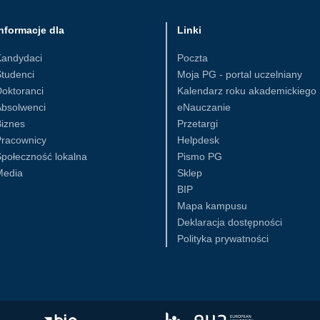
nformacje dla
Linki
Kandydaci
Poczta
tudenci
Moja PG - portal uczelniany
oktoranci
Kalendarz roku akademickiego
Absolwenci
eNauczanie
iznes
Przetargi
Pracownicy
Helpdesk
połeczność lokalna
Pismo PG
Media
Sklep
BIP
Mapa kampusu
Deklaracja dostępności
Polityka prywatności