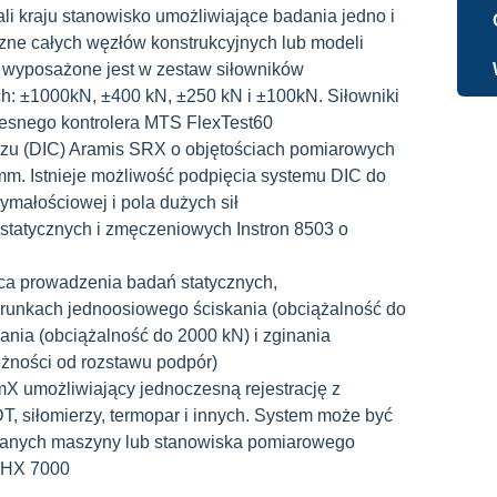
ali kraju stanowisko umożliwiające badania jedno i
czne całych węzłów konstrukcyjnych lub modeli
 wyposażone jest w zestaw siłowników
ch: ±1000kN, ±400 kN, ±250 kN i ±100kN. Siłowniki
esnego kontrolera MTS FlexTest60
razu (DIC) Aramis SRX o objętościach pomiarowych
. Istnieje możliwość podpięcia systemu DIC do
małościowej i pola dużych sił
tatycznych i zmęczeniowych Instron 8503 o
a prowadzenia badań statycznych,
runkach jednoosiowego ściskania (obciążalność do
ania (obciążalność do 2000 kN) i zginania
eżności od rozstawu podpór)
umożliwiający jednoczesną rejestrację z
, siłomierzy, termopar i innych. System może być
danych maszyny lub stanowiska pomiarowego
VHX 7000