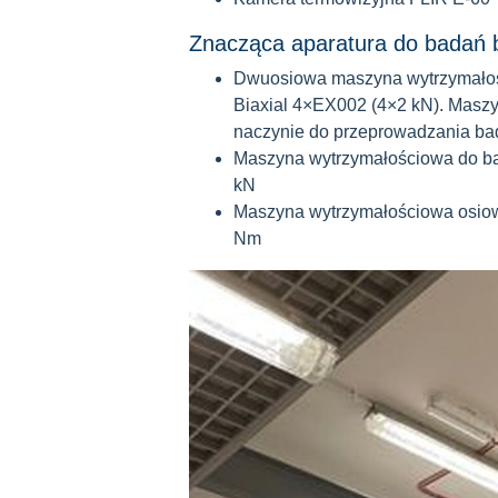
Znacząca aparatura do badań 
Dwuosiowa maszyna wytrzymałośc
Biaxial 4×EX002 (4×2 kN). Masz
naczynie do przeprowadzania ba
Maszyna wytrzymałościowa do b
kN
Maszyna wytrzymałościowa osiow
Nm