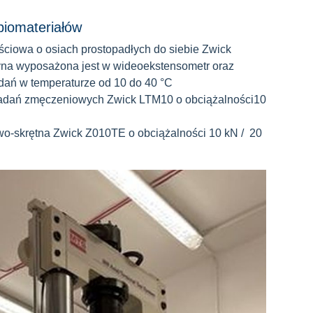
biomateriałów
iowa o osiach prostopadłych do siebie Zwick
yna wyposażona jest w wideoekstensometr oraz
dań w temperaturze od 10 do 40 °C
adań zmęczeniowych Zwick LTM10 o obciążalności10
o-skrętna Zwick Z010TE o obciążalności 10 kN / 20