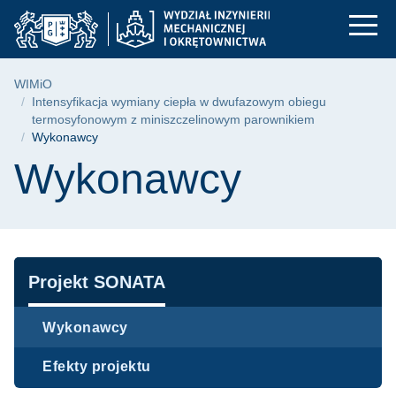
Wykonawcy | WIMiO 
Przejdź
Przejdź
Przejdź
do
do
do
menu
wyszukiwarki
treści
głównego
Ścieżka nawigacyjna
WIMiO
Intensyfikacja wymiany ciepła w dwufazowym obiegu
termosyfonowym z miniszczelinowym parownikiem
Wykonawcy
Treść strony
Wykonawcy
Nawigacja
Projekt SONATA
Wykonawcy
Efekty projektu