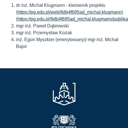
dr inż. Michał Klugmann - kierownik projektu
(
https://pg.edu.pl/web/9db4f695ad_michal.klugmann
)
(
https://pg.edu.pl/9db4f695ad_michal.klugmann/publika
mgr inż. Paweł Dąbrowski
mgr inż. Przemysław Kozak
inż. Egon Myszkier (emerytowany)/ mgr inż. Michał
Bajor