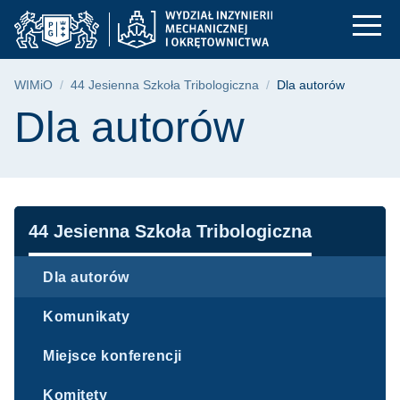
Dla autorów | WIMiO
Przejdź
Przejdź
Przejdź
do
do
do
menu
wyszukiwarki
treści
głównego
Ścieżka nawigacyjna
WIMiO
44 Jesienna Szkoła Tribologiczna
Dla autorów
Treść strony
Dla autorów
Nawigacja
44 Jesienna Szkoła Tribologiczna
Dla autorów
Komunikaty
Miejsce konferencji
Komitety