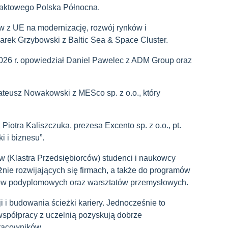
taktowego Polska Północna.
w z UE na modernizację, rozwój rynków i
 Marek Grzybowski z Baltic Sea & Space Cluster.
6 r. opowiedział Daniel Pawelec z ADM Group oraz
teusz Nowakowski z MESco sp. z o.o., który
iotra Kaliszczuka, prezesa Excento sp. z o.o., pt.
i i biznesu”.
 (Klastra Przedsiębiorców) studenci i naukowcy
ężnie rozwijających się firmach, a także do programów
diów podyplomowych oraz warsztatów przemysłowych.
 i budowania ścieżki kariery. Jednocześnie to
 współpracy z uczelnią pozyskują dobrze
racowników.