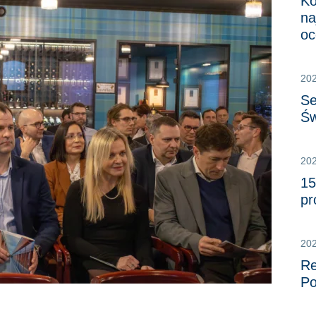
Ko
na
oc
20
Se
Św
20
15
pr
20
Re
Po