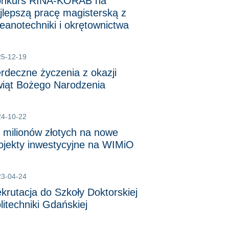
nkurs RINA-KORAB na
jlepszą pracę magisterską z
eanotechniki i okrętownictwa
25-12-19
rdeczne życzenia z okazji
iąt Bożego Narodzenia
24-10-22
 milionów złotych na nowe
ojekty inwestycyjne na WIMiO
23-04-24
krutacja do Szkoły Doktorskiej
litechniki Gdańskiej