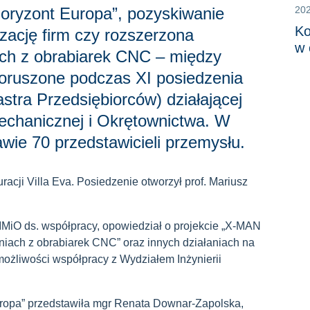
ryzont Europa”, pozyskiwanie
20
Ko
zację firm czy rozszerzona
w 
ach z obrabiarek CNC – między
poruszone podczas XI posiedzenia
stra Przedsiębiorców) działającej
Mechanicznej i Okrętownictwa. W
awie 70 przedstawicieli przemysłu.
racji Villa Eva. Posiedzenie otworzył prof. Mariusz
IMiO ds. współpracy, opowiedział o projekcie „X-MAN
iach z obrabiarek CNC” oraz innych działaniach na
ożliwości współpracy z Wydziałem Inżynierii
ropa” przedstawiła mgr Renata Downar-Zapolska,