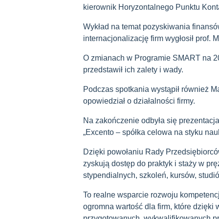
kierownik Horyzontalnego Punktu Kon
Wykład na temat pozyskiwania finansó
internacjonalizację firm wygłosił prof.
O zmianach w Programie SMART na 202
przedstawił ich zalety i wady.
Podczas spotkania wystąpił również Ma
opowiedział o działalności firmy.
Na zakończenie odbyła się prezentacja P
„Excento – spółka celowa na styku nauk
Dzięki powołaniu Rady Przedsiębiorców
zyskują dostęp do praktyk i staży w pr
stypendialnych, szkoleń, kursów, stu
To realne wsparcie rozwoju kompetencji
ogromna wartość dla firm, które dzięki
przygotowanych, wykwalifikowanych p