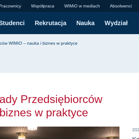
 Przedsiębiorców WIM
Pracownicy
Współpraca
WIMiO w mediach
Absolwenci
Studenci
Rekrutacja
Nauka
Wydział
yjna
rców WIMiO – nauka i biznes w praktyce
ady Przedsiębiorców
biznes w praktyce
20