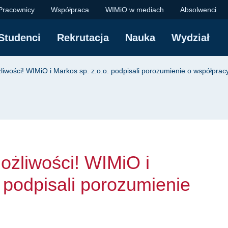
wości! WIMiO i Marko
Pracownicy
Współpraca
WIMiO w mediach
Absolwenci
Studenci
Rekrutacja
Nauka
Wydział
yjna
liwości! WIMiO i Markos sp. z.o.o. podpisali porozumienie o współprac
ożliwości! WIMiO i
 podpisali porozumienie