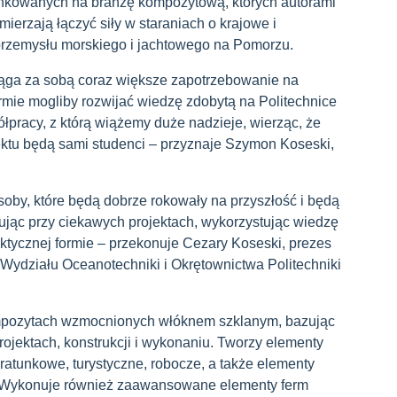
nkowanych na branżę kompozytową, których autorami
ierzają łączyć siły w staraniach o krajowe i
 przemysłu morskiego i jachtowego na Pomorzu.
iąga za sobą coraz większe zapotrzebowanie na
firmie mogliby rozwijać wiedzę zdobytą na Politechnice
łpracy, z którą wiążemy duże nadzieje, wierząc, że
ektu będą sami studenci – przyznaje Szymon Koseski,
soby, które będą dobrze rokowały na przyszłość i będą
cując przy ciekawych projektach, wykorzystując wiedzę
ktycznej formie – przekonuje Cezary Koseski, prezes
ydziału Oceanotechniki i Okrętownictwa Politechniki
kompozytach wzmocnionych włóknem szklanym, bazując
ojektach, konstrukcji i wykonaniu. Tworzy elementy
i ratunkowe, turystyczne, robocze, a także elementy
e. Wykonuje również zaawansowane elementy ferm