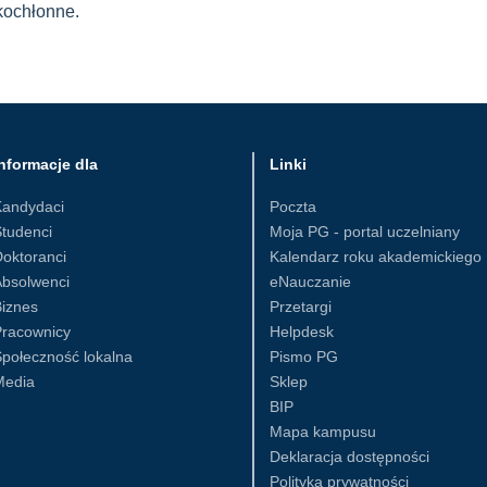
kochłonne.
nformacje dla
Linki
Kandydaci
Poczta
tudenci
Moja PG - portal uczelniany
oktoranci
Kalendarz roku akademickiego
Absolwenci
eNauczanie
iznes
Przetargi
Pracownicy
Helpdesk
połeczność lokalna
Pismo PG
Media
Sklep
BIP
Mapa kampusu
Deklaracja dostępności
Polityka prywatności