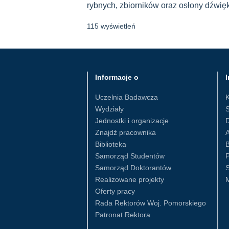
rybnych, zbiorników oraz osłony dźwię
115 wyświetleń
Informacje o
I
Uczelnia Badawcza
Wydziały
S
Jednostki i organizacje
D
Znajdź pracownika
Biblioteka
B
Samorząd Studentów
Samorząd Doktorantów
S
Realizowane projekty
Oferty pracy
Rada Rektorów Woj. Pomorskiego
Patronat Rektora