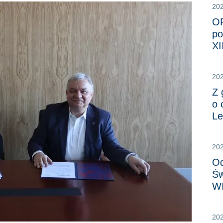
20
OR
po
XI
20
Z 
o 
Le
20
Od
Św
W
20