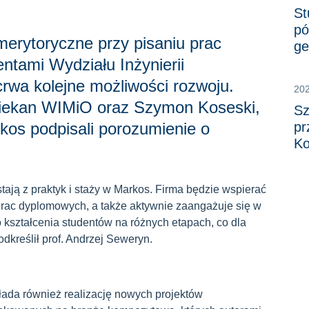
St
pó
 merytoryczne przy pisaniu prac
ge
ntami Wydziału Inżynierii
rwa kolejne możliwości rozwoju.
20
ziekan WIMiO oraz Szymon Koseski,
Sz
kos podpisali porozumienie o
pr
Ko
tają z praktyk i staży w Markos. Firma będzie wspierać
prac dyplomowych, a także aktywnie zaangażuje się w
 kształcenia studentów na różnych etapach, co dla
dkreślił prof. Andrzej Seweryn.
kłada również realizację nowych projektów