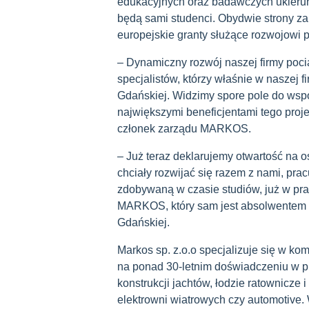
edukacyjnych oraz badawczych ukieru
będą sami studenci. Obydwie strony zam
europejskie granty służące rozwojowi
– Dynamiczny rozwój naszej firmy poc
specjalistów, którzy właśnie w naszej 
Gdańskiej. Widzimy spore pole do wspó
największymi beneficjentami tego proj
członek zarządu MARKOS.
– Już teraz deklarujemy otwartość na o
chciały rozwijać się razem z nami, pra
zdobywaną w czasie studiów, już w pra
MARKOS, który sam jest absolwentem W
Gdańskiej.
Markos sp. z.o.o specjalizuje się w 
na ponad 30-letnim doświadczeniu w pr
konstrukcji jachtów, łodzie ratownicze 
elektrowni wiatrowych czy automotiv