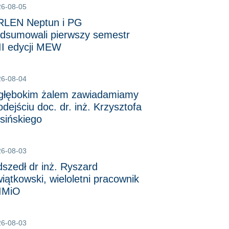
26-08-05
LEN Neptun i PG
dsumowali pierwszy semestr
II edycji MEW
26-08-04
głębokim żalem zawiadamiamy
odejściu doc. dr. inż. Krzysztofa
sińskiego
26-08-03
szedł dr inż. Ryszard
iątkowski, wieloletni pracownik
IMiO
26-08-03