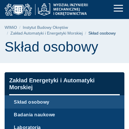
Skład osobowy | WIM
Przejdź
Przejdź
Przejdź
do
do
do
menu
wyszukiwarki
treści
głównego
Ścieżka nawigacyjna
WIMiO
Instytut Budowy Okrętów
Zakład Automatyki i Energetyki Morskiej
Skład osobowy
Treść strony
Skład osobowy
Nawigacja
Zakład Energetyki i Automatyki
Morskiej
Skład osobowy
Badania naukowe
Laboratoria