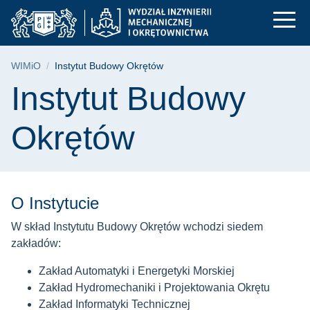
Instytut Budowy Okr
Przejdź
Przejdź
Przejdź
do
do
do
menu
wyszukiwarki
treści
głównego
Ścieżka nawigacyjna
WIMiO
Instytut Budowy Okrętów
Treść strony
Instytut Budowy
Okrętów
O Instytucie
W skład Instytutu Budowy Okrętów wchodzi siedem
zakładów:
Zakład Automatyki i Energetyki Morskiej
Zakład Hydromechaniki i Projektowania Okrętu
Zakład Informatyki Technicznej