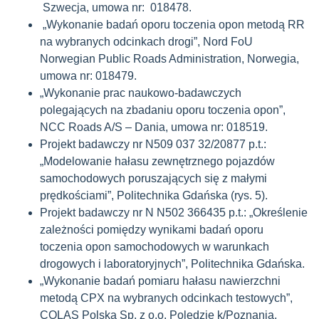
Szwecja, umowa nr: 018478.
„Wykonanie badań oporu toczenia opon metodą RR
na wybranych odcinkach drogi”, Nord FoU
Norwegian Public Roads Administration, Norwegia,
umowa nr: 018479.
„Wykonanie prac naukowo-badawczych
polegających na zbadaniu oporu toczenia opon”,
NCC Roads A/S – Dania, umowa nr: 018519.
Projekt badawczy nr N509 037 32/20877 p.t.:
„Modelowanie hałasu zewnętrznego pojazdów
samochodowych poruszających się z małymi
prędkościami”, Politechnika Gdańska (rys. 5).
Projekt badawczy nr N N502 366435 p.t.: „Określenie
zależności pomiędzy wynikami badań oporu
toczenia opon samochodowych w warunkach
drogowych i laboratoryjnych”, Politechnika Gdańska.
„Wykonanie badań pomiaru hałasu nawierzchni
metodą CPX na wybranych odcinkach testowych”,
COLAS Polska Sp. z o.o. Polędzie k/Poznania,