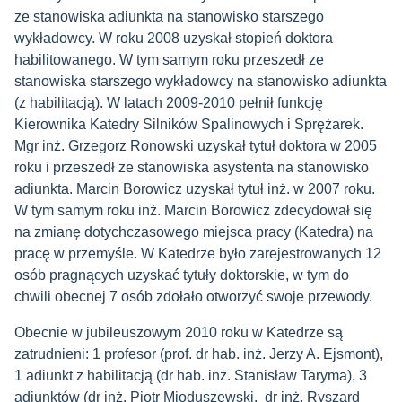
ze stanowiska adiunkta na stanowisko starszego
wykładowcy. W roku 2008 uzyskał stopień doktora
habilitowanego. W tym samym roku przeszedł ze
stanowiska starszego wykładowcy na stanowisko adiunkta
(z habilitacją). W latach 2009-2010 pełnił funkcję
Kierownika Katedry Silników Spalinowych i Sprężarek.
Mgr inż. Grzegorz Ronowski uzyskał tytuł doktora w 2005
roku i przeszedł ze stanowiska asystenta na stanowisko
adiunkta. Marcin Borowicz uzyskał tytuł inż. w 2007 roku.
W tym samym roku inż. Marcin Borowicz zdecydował się
na zmianę dotychczasowego miejsca pracy (Katedra) na
pracę w przemyśle. W Katedrze było zarejestrowanych 12
osób pragnących uzyskać tytuły doktorskie, w tym do
chwili obecnej 7 osób zdołało otworzyć swoje przewody.
Obecnie w jubileuszowym 2010 roku w Katedrze są
zatrudnieni: 1 profesor (prof. dr hab. inż. Jerzy A. Ejsmont),
1 adiunkt z habilitacją (dr hab. inż. Stanisław Taryma), 3
adiunktów (dr inż. Piotr Mioduszewski, dr inż. Ryszard