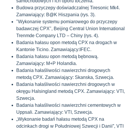
samochodowych i ich oporu toczenia.
Budowa przyczepy doświadczalnej Tiresonic Mk4.
Zamawiający: B@K Hiszpania (rys. 3).
"Wykonanie systemu pomiarowego do przyczepy
badawczej CPX", Beijing Central Union International
Trenmde Company LTD – Chiny (rys. 4).
Badania hałasu opon metodą CPX na drogach w
Kantonie Ticino. Zamawiający:IFEC.
Badania hałasu opon metodą bębnową.
Zamawiający: M+P Holandia.
Badania hałaśliwości nawierzchni drogowych
metodą CPX. Zamawiający: Skanska, Szwecja.
Badania hałaśliwości nawierzchni drogowych w
okręgu Halsingland metodą CPX. Zamawiający: VTI,
Szwecja.
Badania hałaśliwości nawierzchni cementowych w
Uppsali. Zamawiający: VTI, Szwecja.
„Wykonanie badań hałasu metodą CPX na
odcinkach drogi w Południowej Szwecji i Danii”, VTI