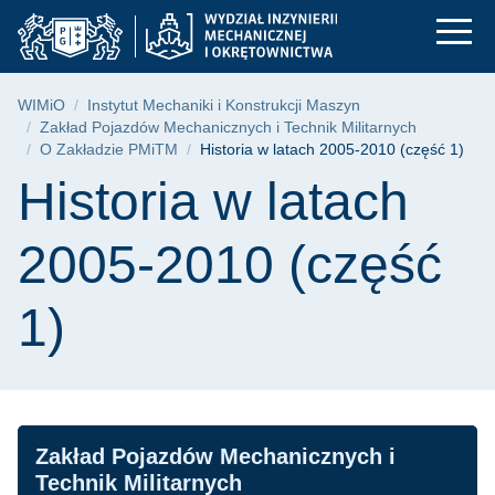
Historia w latach 20
Przejdź
Przejdź
Przejdź
do
do
do
menu
wyszukiwarki
treści
głównego
Ścieżka nawigacyjna
WIMiO
Instytut Mechaniki i Konstrukcji Maszyn
Zakład Pojazdów Mechanicznych i Technik Militarnych
O Zakładzie PMiTM
Historia w latach 2005-2010 (część 1)
Treść strony
Historia w latach
2005-2010 (część
1)
Nawigacja
Zakład Pojazdów Mechanicznych i
Technik Militarnych