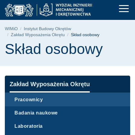
Skład osobowy | WIM
Przejdź
Przejdź
Przejdź
do
do
do
menu
wyszukiwarki
treści
głównego
Ścieżka nawigacyjna
WIMiO
Instytut Budowy Okrętów
Zakład Wyposażenia Okrętu
Skład osobowy
Treść strony
Skład osobowy
Nawigacja
Zakład Wyposażenia Okrętu
Pracownicy
Badania naukowe
Laboratoria