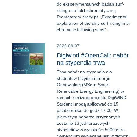
do eksperymentalnych badań surf-
ridingu na fali bichromatycznej.
Promotorem pracy pt. „Experimental
exploration of the ship surf-riding in bi-
chromatic following seas”...
2026-08-07
Digiwind #OpenCall: nabór
na stypendia trwa
Trwa nabór na stypendia dla
studentów Inżynierii Energii
Odnawialnej (MSc in Smart
Renewable Energy Engineering) w
ramach realizacji projektu DigiWIND.
Studenci mogą aplikować do 15
października, do godz.17:00. W
pierwszym naborze przyznanych
zostanie 13 jednorazowych
stypendiów w wysokości 5000 euro.
Stypendium wypłacane jest w złotych,