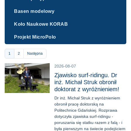
Basen modelowy
Koło Naukowe KORAB
Projekt MicroPolo
Stronicowanie
Bieżąca
1
Strona
2
Następna
strona
2026-08-07
Zjawisko surf-ridingu. Dr
inż. Michał Struk obronił
doktorat z wyróżnieniem!
Dr inż. Michał Struk z wyróżnieniem
obronił pracę doktorską na
Politechnice Gdańskiej. Rozprawa
dotyczyła zjawiska surf-ridingu -
poruszania się statku razem z falą - i
była pierwszym na świecie podejściem