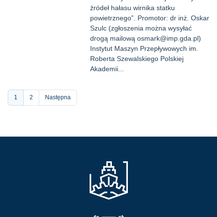
źródeł hałasu wirnika statku
powietrznego”. Promotor: dr inż. Oskar
Szulc (zgłoszenia można wysyłać
drogą mailową osmark@imp.gda.pl)
Instytut Maszyn Przepływowych im.
Roberta Szewalskiego Polskiej
Akademii...
Stronicowanie
Bieżąca
1
Strona
2
Następna
strona