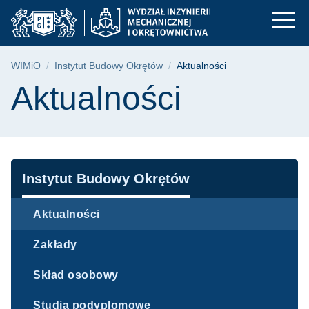
Aktualności | WIMiO 
Przejdź
Przejdź
Przejdź
do
do
do
menu
wyszukiwarki
treści
głównego
Ścieżka nawigacyjna
WIMiO
Instytut Budowy Okrętów
Aktualności
Treść strony
Aktualności
Nawigacja
Instytut Budowy Okrętów
Aktualności
Zakłady
Skład osobowy
Studia podyplomowe