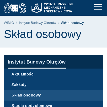
Skład osobowy | WIM
Przejdź
Przejdź
Przejdź
do
do
do
menu
wyszukiwarki
treści
głównego
Ścieżka nawigacyjna
WIMiO
Instytut Budowy Okrętów
Skład osobowy
Treść strony
Skład osobowy
Nawigacja
Instytut Budowy Okrętów
Aktualności
Zakłady
Skład osobowy
Studia podyplomowe