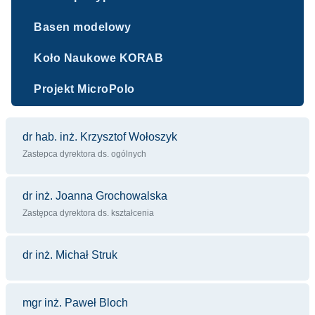
Basen modelowy
Koło Naukowe KORAB
Projekt MicroPolo
dr hab. inż. Krzysztof Wołoszyk
Zastepca dyrektora ds. ogólnych
dr inż. Joanna Grochowalska
Zastępca dyrektora ds. kształcenia
dr inż. Michał Struk
mgr inż. Paweł Bloch